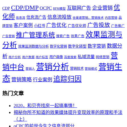
优
CDP/DMP
企业营销
互联网广告
OCPC
CDP
RFM模型
化师
信息流投放
信息流广告
品
信息流
全渠道营销，营销技术
内容营销
广告投放
广告优化
客户案例
小红书
广告优化师
牌营销
广告推广
效果监测与
推广管理系统
搜索广告
效果广告
广告营销
分析
数据分
数字营销
数字化转型
效果监测数据与分析
数字化营销
营
析
私域流量
用户画像
网络营销
用户分析
用户数据
用户标签
百度搜索
营销分析
营销生
销中台
营销技术
营销人
营销模式
态
追踪归因
营销策略
行业案例
热门文章
2020，和贝壳找房一起搞事情！
揭秘你所不知道的效果媒体提升变现效率的原理和手法
（上）
oCPC的前世今生之信息流部分