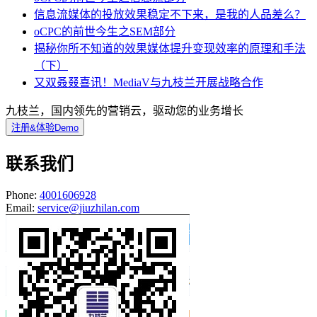
信息流媒体的投放效果稳定不下来，是我的人品差么？
oCPC的前世今生之SEM部分
揭秘你所不知道的效果媒体提升变现效率的原理和手法
（下）
又双叒叕喜讯！MediaV与九枝兰开展战略合作
九枝兰，国内领先的营销云，驱动您的业务增长
注册&体验Demo
联系我们
Phone:
4001606928
Email:
service@jiuzhilan.com