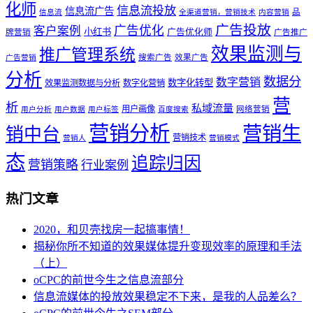
化师
信息流投放
信息流广告
品
信息流
全渠道营销，营销技术
内容营销
广告投放
广告优化
客户案例
小红书
广告优化师
牌营销
广告推广
效果监测与
推广管理系统
搜索广告
效果广告
广告营销
分析
数据分
数字营销
数字化转型
效果监测数据与分析
数字化营销
营
析
私域流量
用户画像
网络营销
用户分析
用户数据
用户标签
百度搜索
营销分析
营销生
销中台
营销技术
营销人
营销模式
态
追踪归因
营销策略
行业案例
热门文章
2020，和贝壳找房一起搞事情！
揭秘你所不知道的效果媒体提升变现效率的原理和手法
（上）
oCPC的前世今生之信息流部分
信息流媒体的投放效果稳定不下来，是我的人品差么？