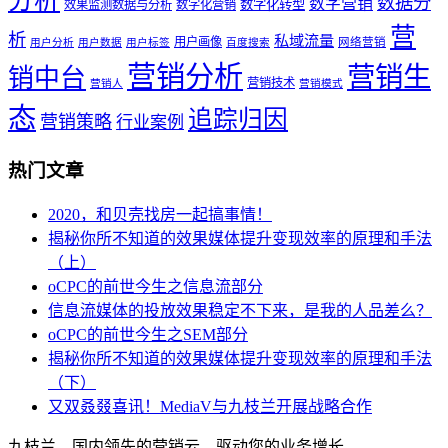
分析
数据分
数字营销
数字化转型
效果监测数据与分析
数字化营销
营
析
私域流量
用户画像
网络营销
用户分析
用户数据
用户标签
百度搜索
营销分析
营销生
销中台
营销技术
营销人
营销模式
态
追踪归因
营销策略
行业案例
热门文章
2020，和贝壳找房一起搞事情！
揭秘你所不知道的效果媒体提升变现效率的原理和手法
（上）
oCPC的前世今生之信息流部分
信息流媒体的投放效果稳定不下来，是我的人品差么？
oCPC的前世今生之SEM部分
揭秘你所不知道的效果媒体提升变现效率的原理和手法
（下）
又双叒叕喜讯！MediaV与九枝兰开展战略合作
九枝兰，国内领先的营销云，驱动您的业务增长