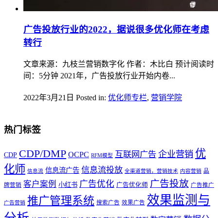
广告投放行业的2022，据说很多优化师在考虑
转行
文章来源：九枝兰营销数字化 作者：木比白 预计阅读时
间：5分钟 2021年，广告投放行业开始内卷...
2022年3月21日
Posted in:
优化师专栏
,
营销学院
热门标签
优
CDP/DMP
企业营销
互联网广告
OCPC
CDP
RFM模型
化师
信息流投放
信息流广告
品
信息流
全渠道营销，营销技术
内容营销
广告投放
广告优化
客户案例
小红书
广告优化师
牌营销
广告推广
效果监测与
推广管理系统
搜索广告
效果广告
广告营销