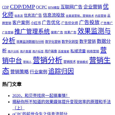
优
CDP/DMP
企业营销
互联网广告
OCPC
CDP
RFM模型
化师
信息流投放
信息流广告
品
信息流
全渠道营销，营销技术
内容营销
广告投放
广告优化
客户案例
小红书
广告优化师
牌营销
广告推广
效果监测与
推广管理系统
搜索广告
效果广告
广告营销
分析
数据分
数字营销
数字化转型
效果监测数据与分析
数字化营销
营
析
私域流量
用户画像
网络营销
用户分析
用户数据
用户标签
百度搜索
营销分析
营销生
销中台
营销技术
营销人
营销模式
态
追踪归因
营销策略
行业案例
热门文章
2020，和贝壳找房一起搞事情！
揭秘你所不知道的效果媒体提升变现效率的原理和手法
（上）
oCPC的前世今生之信息流部分