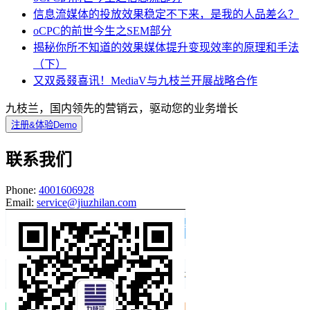
信息流媒体的投放效果稳定不下来，是我的人品差么？
oCPC的前世今生之SEM部分
揭秘你所不知道的效果媒体提升变现效率的原理和手法
（下）
又双叒叕喜讯！MediaV与九枝兰开展战略合作
九枝兰，国内领先的营销云，驱动您的业务增长
注册&体验Demo
联系我们
Phone:
4001606928
Email:
service@jiuzhilan.com