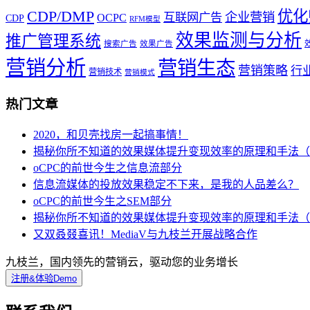
优化
CDP/DMP
企业营销
互联网广告
OCPC
CDP
RFM模型
效果监测与分析
推广管理系统
搜索广告
效果广告
营销分析
营销生态
营销策略
行
营销技术
营销模式
热门文章
2020，和贝壳找房一起搞事情！
揭秘你所不知道的效果媒体提升变现效率的原理和手法（
oCPC的前世今生之信息流部分
信息流媒体的投放效果稳定不下来，是我的人品差么？
oCPC的前世今生之SEM部分
揭秘你所不知道的效果媒体提升变现效率的原理和手法（
又双叒叕喜讯！MediaV与九枝兰开展战略合作
九枝兰，国内领先的营销云，驱动您的业务增长
注册&体验Demo