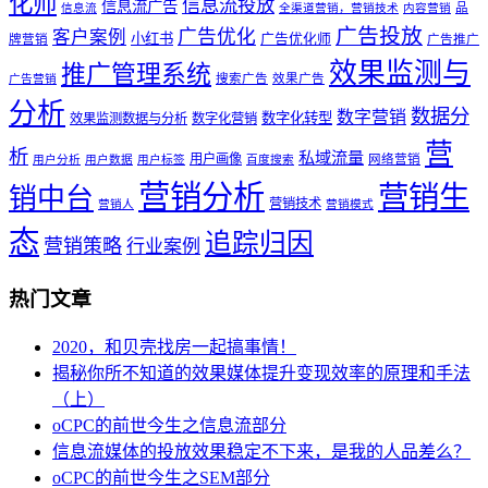
化师
信息流投放
信息流广告
品
信息流
全渠道营销，营销技术
内容营销
广告投放
广告优化
客户案例
小红书
广告优化师
牌营销
广告推广
效果监测与
推广管理系统
搜索广告
效果广告
广告营销
分析
数据分
数字营销
数字化转型
效果监测数据与分析
数字化营销
营
析
私域流量
用户画像
网络营销
用户分析
用户数据
用户标签
百度搜索
营销分析
营销生
销中台
营销技术
营销人
营销模式
态
追踪归因
营销策略
行业案例
热门文章
2020，和贝壳找房一起搞事情！
揭秘你所不知道的效果媒体提升变现效率的原理和手法
（上）
oCPC的前世今生之信息流部分
信息流媒体的投放效果稳定不下来，是我的人品差么？
oCPC的前世今生之SEM部分