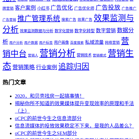
广告投放
广告优化
客户案例
小红书
广告优化师
牌营销
广告推广
效果监测与
推广管理系统
搜索广告
效果广告
广告营销
分析
数据分
数字营销
数字化转型
效果监测数据与分析
数字化营销
营
析
私域流量
用户画像
网络营销
用户分析
用户数据
用户标签
百度搜索
营销分析
营销生
销中台
营销技术
营销人
营销模式
态
追踪归因
营销策略
行业案例
热门文章
2020，和贝壳找房一起搞事情！
揭秘你所不知道的效果媒体提升变现效率的原理和手法
（上）
oCPC的前世今生之信息流部分
信息流媒体的投放效果稳定不下来，是我的人品差么？
oCPC的前世今生之SEM部分