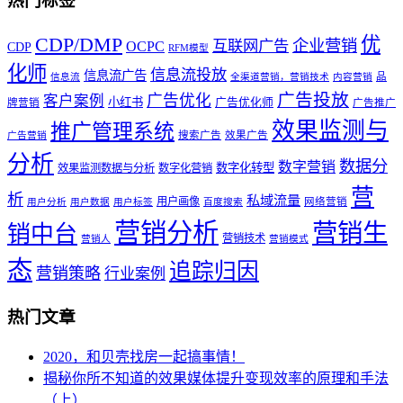
热门标签
优
CDP/DMP
企业营销
互联网广告
OCPC
CDP
RFM模型
化师
信息流投放
信息流广告
品
信息流
全渠道营销，营销技术
内容营销
广告投放
广告优化
客户案例
小红书
广告优化师
牌营销
广告推广
效果监测与
推广管理系统
搜索广告
效果广告
广告营销
分析
数据分
数字营销
数字化转型
效果监测数据与分析
数字化营销
营
析
私域流量
用户画像
网络营销
用户分析
用户数据
用户标签
百度搜索
营销分析
营销生
销中台
营销技术
营销人
营销模式
态
追踪归因
营销策略
行业案例
热门文章
2020，和贝壳找房一起搞事情！
揭秘你所不知道的效果媒体提升变现效率的原理和手法
（上）