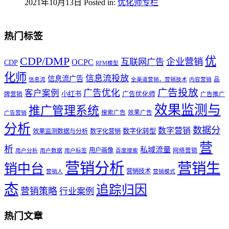
2021年10月13日
Posted in:
优化师专栏
热门标签
优
CDP/DMP
企业营销
互联网广告
OCPC
CDP
RFM模型
化师
信息流投放
信息流广告
品
信息流
全渠道营销，营销技术
内容营销
广告投放
广告优化
客户案例
小红书
广告优化师
牌营销
广告推广
效果监测与
推广管理系统
搜索广告
效果广告
广告营销
分析
数据分
数字营销
数字化转型
效果监测数据与分析
数字化营销
营
析
私域流量
用户画像
网络营销
用户分析
用户数据
用户标签
百度搜索
营销分析
营销生
销中台
营销技术
营销人
营销模式
态
追踪归因
营销策略
行业案例
热门文章