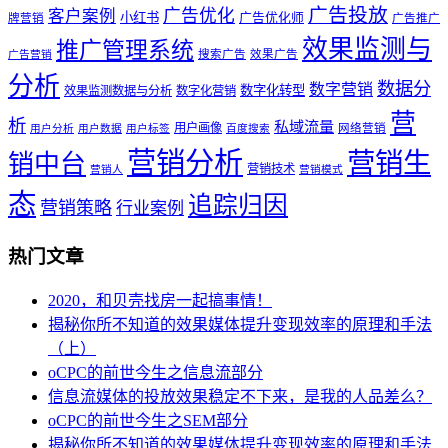
广告投放
广告优化
客户案例
小红书
广告优化师
牌营销
广告推广
效果监测与
推广管理系统
搜索广告
效果广告
广告营销
分析
数据分
数字营销
数字化转型
效果监测数据与分析
数字化营销
营
析
私域流量
用户画像
网络营销
用户分析
用户数据
用户标签
百度搜索
营销分析
营销生
销中台
营销技术
营销人
营销模式
态
追踪归因
营销策略
行业案例
热门文章
2020，和贝壳找房一起搞事情！
揭秘你所不知道的效果媒体提升变现效率的原理和手法
（上）
oCPC的前世今生之信息流部分
信息流媒体的投放效果稳定不下来，是我的人品差么？
oCPC的前世今生之SEM部分
揭秘你所不知道的效果媒体提升变现效率的原理和手法