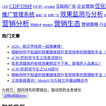
优化
CDP/DMP
企业营销
互联网广告
OCPC
CDP
RFM模型
效果监测与分析
推广管理系统
搜索广告
效果广告
营销分析
营销生态
营销策略
行
营销技术
营销模式
热门文章
2020，和贝壳找房一起搞事情！
揭秘你所不知道的效果媒体提升变现效率的原理和手法（
oCPC的前世今生之信息流部分
信息流媒体的投放效果稳定不下来，是我的人品差么？
oCPC的前世今生之SEM部分
揭秘你所不知道的效果媒体提升变现效率的原理和手法（
又双叒叕喜讯！MediaV与九枝兰开展战略合作
九枝兰，国内领先的营销云，驱动您的业务增长
注册&体验Demo