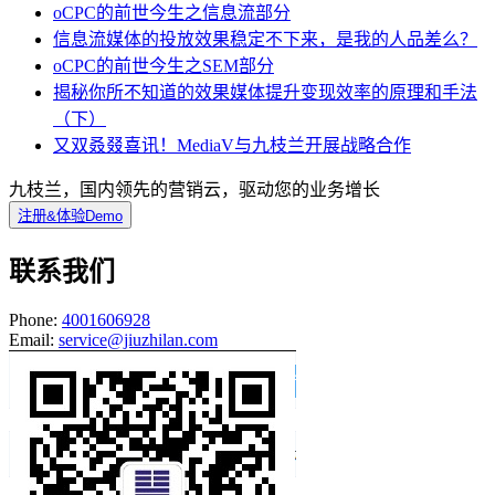
oCPC的前世今生之信息流部分
信息流媒体的投放效果稳定不下来，是我的人品差么？
oCPC的前世今生之SEM部分
揭秘你所不知道的效果媒体提升变现效率的原理和手法
（下）
又双叒叕喜讯！MediaV与九枝兰开展战略合作
九枝兰，国内领先的营销云，驱动您的业务增长
注册&体验Demo
联系我们
Phone:
4001606928
Email:
service@jiuzhilan.com