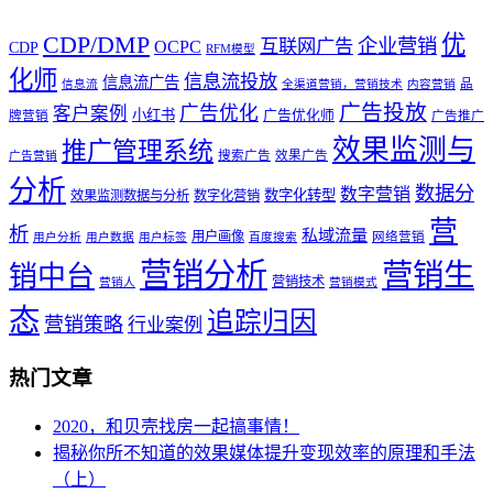
优
CDP/DMP
企业营销
互联网广告
OCPC
CDP
RFM模型
化师
信息流投放
信息流广告
品
信息流
全渠道营销，营销技术
内容营销
广告投放
广告优化
客户案例
小红书
广告优化师
牌营销
广告推广
效果监测与
推广管理系统
搜索广告
效果广告
广告营销
分析
数据分
数字营销
数字化转型
效果监测数据与分析
数字化营销
营
析
私域流量
用户画像
网络营销
用户分析
用户数据
用户标签
百度搜索
营销分析
营销生
销中台
营销技术
营销人
营销模式
态
追踪归因
营销策略
行业案例
热门文章
2020，和贝壳找房一起搞事情！
揭秘你所不知道的效果媒体提升变现效率的原理和手法
（上）