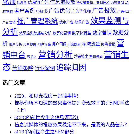
化师
信息流投放
信息流广告
品
信息流
全渠道营销，营销技术
内容营销
广告投放
广告优化
客户案例
小红书
广告优化师
牌营销
广告推广
效果监测与
推广管理系统
搜索广告
效果广告
广告营销
分析
数据分
数字营销
数字化转型
效果监测数据与分析
数字化营销
营
析
私域流量
用户画像
网络营销
用户分析
用户数据
用户标签
百度搜索
营销分析
营销生
销中台
营销技术
营销人
营销模式
态
追踪归因
营销策略
行业案例
热门文章
2020，和贝壳找房一起搞事情！
揭秘你所不知道的效果媒体提升变现效率的原理和手法
（上）
oCPC的前世今生之信息流部分
信息流媒体的投放效果稳定不下来，是我的人品差么？
oCPC的前世今生之SEM部分