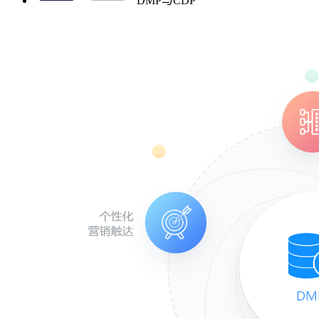
DMP与CDP