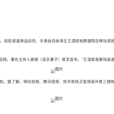
金。前短道速滑运动员，冬奥会四金得主王濛搭档黄健翔在咪咕视频
视频。著名主持人谢楠（吴京妻子）甚至宣布，“王濛是我看短道速
权。据了解，咪咕视频、腾讯视频、快手是除卫星频道外唯三拥
。