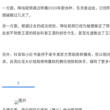
一方面，咪咕视频通过转播2020年欧洲杯、东京奥运会，已
围破圈过几次了。
另一方面，根据过去的成功经验，咪咕视频已经为破圈做足了预
此前不熟悉王濛的网友科普王濛的前世今生，甚至光速推出了王
另外，抖音和小红书虽然不是冬奥官方赞助商转播商，但以相对
求。反而比花大价钱取得转播权的腾讯视频和快手，蹭到了更多
2
品牌方面，最会刷存在感的（褒义）绝对是安踏。