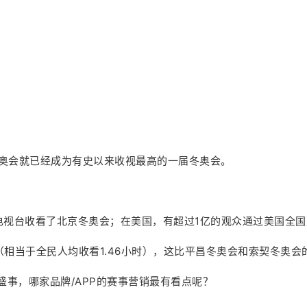
冬奥会就已经成为有史以来收视最高的一届冬奥会。
中央电视台收看了北京冬奥会；在美国，有超过1亿的观众通过美国全
（相当于全民人均收看1.46小时），这比平昌冬奥会和索契冬奥会的
事，哪家品牌/APP的赛事营销最有看点呢？