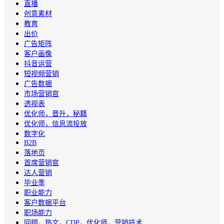
直播
创意素材
教育
出价
广告矩阵
客户画像
抖音运营
短视频营销
广告数据
市场营销官
透视表
优化师，晋升，秘籍
优化师，信息流投放
数字化
B2B
落地页
首席营销官
达人营销
毕业季
职业能力
客户数据平台
职场能力
回顾，热文，CDP，优化师，营销技术