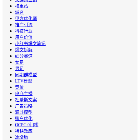
权重站
域名
甲方优化师
推广引流
科技行业
用户价值
小红书爆文笔记
爆文拆解
细分赛道
女足
男足
同期群模型
LTV模型
竞价
电商主播
杜蕾斯文案
广告策略
漏斗模型
账户优化
OCPC 0门槛
稀缺效应
冰墩墩