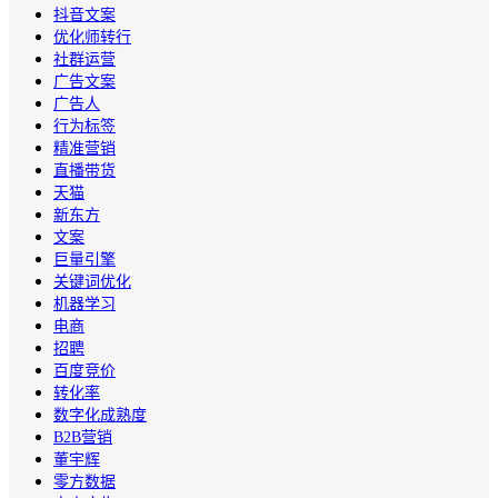
抖音文案
优化师转行
社群运营
广告文案
广告人
行为标签
精准营销
直播带货
天猫
新东方
文案
巨量引擎
关键词优化
机器学习
电商
招聘
百度竞价
转化率
数字化成熟度
B2B营销
董宇辉
零方数据