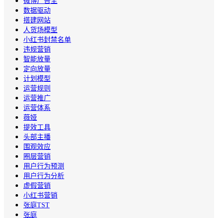
微博广告主
数据驱动
搭建网站
人货场模型
小红书封禁名单
违规营销
智能放量
定向放量
计划模型
运营规则
运营推广
运营体系
薇娅
提效工具
头部主播
围观效应
圈层营销
用户行为预测
用户行为分析
虚假营销
小红书营销
张庭TST
张庭