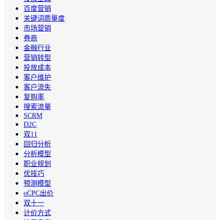
百度营销
关键词质量度
市场营销
券商
金融行业
营销转型
投放成本
客户维护
客户流失
复购率
搜索流量
SCRM
D2C
双11
回归分析
分析模型
职业规划
优技巧
预测模型
oCPC出价
双十一
计价方式