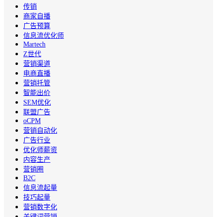
传销
商家自播
广告预算
信息流优化师
Martech
Z世代
营销渠道
电商直播
营销托管
智能出价
SEM优化
联盟广告
oCPM
营销自动化
广告行业
优化师薪资
内容生产
营销圈
B2C
信息流起量
技巧起量
营销数字化
关键词营销