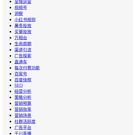
全域运营
视频号
洞察
小红书规则
薯条投放
买量投放
万相台
生命周期
渠道引流
广告探索
直通车
每次付费功能
百家号
百度快照
SEO
经营分析
策略分析
营销预算
营销效率
营销场景
社群活跃度
广告平台
千川直播