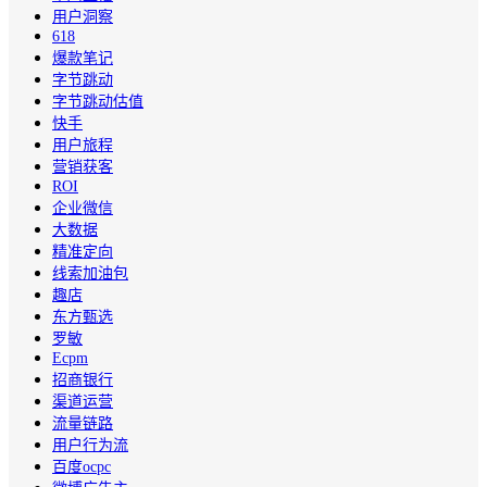
用户洞察
618
爆款笔记
字节跳动
字节跳动估值
快手
用户旅程
营销获客
ROI
企业微信
大数据
精准定向
线索加油包
趣店
东方甄选
罗敏
Ecpm
招商银行
渠道运营
流量链路
用户行为流
百度ocpc