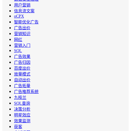
用户营销
信息流文案
oCPX
智能优化广告
广告出价
营销知识
网红
营销入门
SQL
广告效果
广告归因
百度出价
放量模式
自动出价
广告拓量
广告推荐系统
九枝兰
SQL查询
决策分析
明星效应
效果监测
获客