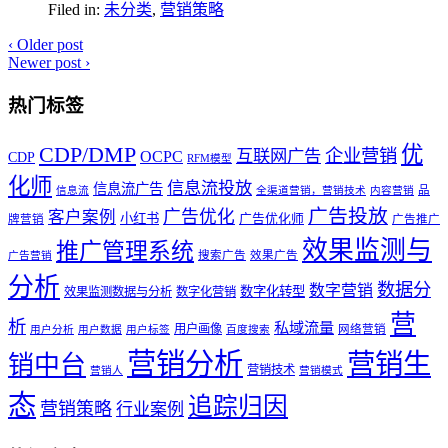
Filed in:
未分类
,
营销策略
‹
Older post
Newer post
›
热门标签
优
CDP/DMP
企业营销
互联网广告
OCPC
CDP
RFM模型
化师
信息流投放
信息流广告
品
信息流
全渠道营销，营销技术
内容营销
广告投放
广告优化
客户案例
小红书
广告优化师
牌营销
广告推广
效果监测与
推广管理系统
搜索广告
效果广告
广告营销
分析
数据分
数字营销
数字化转型
效果监测数据与分析
数字化营销
营
析
私域流量
用户画像
网络营销
用户分析
用户数据
用户标签
百度搜索
营销分析
营销生
销中台
营销技术
营销人
营销模式
态
追踪归因
营销策略
行业案例