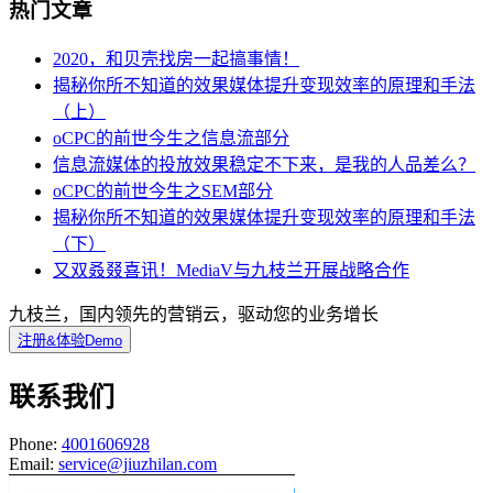
热门文章
2020，和贝壳找房一起搞事情！
揭秘你所不知道的效果媒体提升变现效率的原理和手法
（上）
oCPC的前世今生之信息流部分
信息流媒体的投放效果稳定不下来，是我的人品差么？
oCPC的前世今生之SEM部分
揭秘你所不知道的效果媒体提升变现效率的原理和手法
（下）
又双叒叕喜讯！MediaV与九枝兰开展战略合作
九枝兰，国内领先的营销云，驱动您的业务增长
注册&体验Demo
联系我们
Phone:
4001606928
Email:
service@jiuzhilan.com