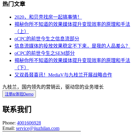
热门文章
2020，和贝壳找房一起搞事情！
揭秘你所不知道的效果媒体提升变现效率的原理和手法
（上）
oCPC的前世今生之信息流部分
信息流媒体的投放效果稳定不下来，是我的人品差么？
oCPC的前世今生之SEM部分
揭秘你所不知道的效果媒体提升变现效率的原理和手法
（下）
又双叒叕喜讯！MediaV与九枝兰开展战略合作
九枝兰，国内领先的营销云，驱动您的业务增长
注册&体验Demo
联系我们
Phone:
4001606928
Email:
service@jiuzhilan.com