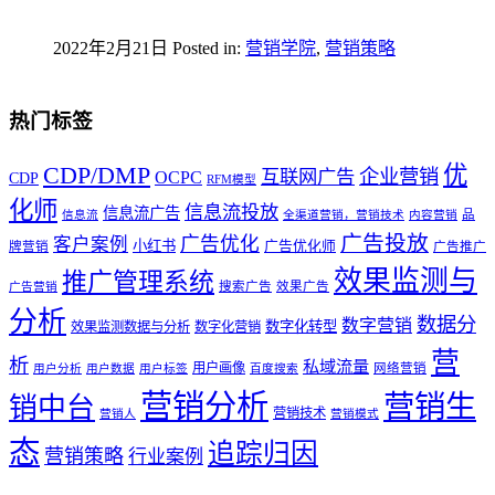
2022年2月21日
Posted in:
营销学院
,
营销策略
热门标签
优
CDP/DMP
企业营销
互联网广告
OCPC
CDP
RFM模型
化师
信息流投放
信息流广告
品
信息流
全渠道营销，营销技术
内容营销
广告投放
广告优化
客户案例
小红书
广告优化师
牌营销
广告推广
效果监测与
推广管理系统
搜索广告
效果广告
广告营销
分析
数据分
数字营销
数字化转型
效果监测数据与分析
数字化营销
营
析
私域流量
用户画像
网络营销
用户分析
用户数据
用户标签
百度搜索
营销分析
营销生
销中台
营销技术
营销人
营销模式
态
追踪归因
营销策略
行业案例